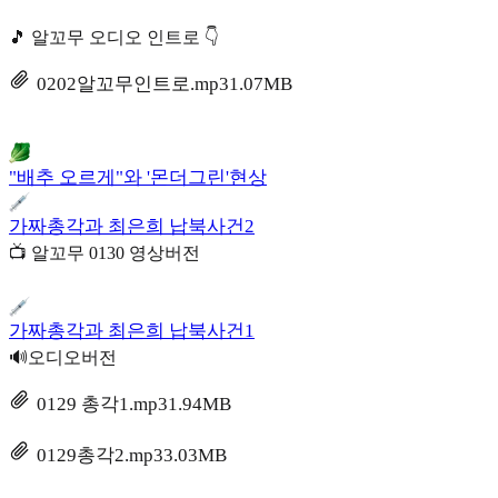
🎵 알꼬무 오디오 인트로 👇
0202알꼬무인트로.mp3
1.07MB
"배추 오르게"와 '몬더그린'현상
가짜총각과 최은희 납북사건2
📺 알꼬무 0130 영상버전
가짜총각과 최은희 납북사건1
🔊오디오버전
0129 총각1.mp3
1.94MB
0129총각2.mp3
3.03MB