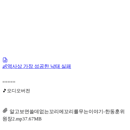
👶역사상 가장 성공한 낙태 실패
=====
🎵오디오버전
알고보면쓸데없는꼬리에꼬리를무는이야기-한동훈위
원장2.mp3
7.67MB