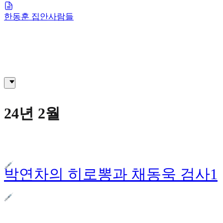
한동훈 집안사람들
24년 2월
박연차의 히로뽕과 채동욱 검사1
가짜총각과 최은희 납북사건3