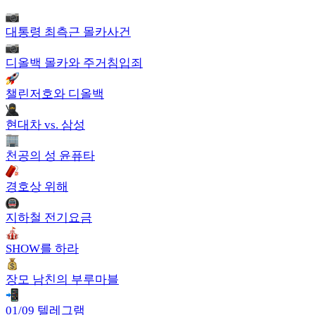
대통령 최측근 몰카사건
디올백 몰카와 주거침입죄
챌린저호와 디올백
현대차 vs. 삼성
천공의 성 윤퓨타
경호상 위해
지하철 전기요금
SHOW를 하라
장모 남친의 부루마블
01/09 텔레그램