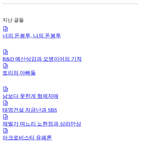
지난 글들
너의 돈봉투, 나의 돈봉투
R&D 예산삭감과 오병이어의 기적
토리의 아빠들
남보다 못한게 형제자매
태영건설 자금난과 SBS
재벌가 며느리 노현정과 삼라만상
아크로비스타 유폐론