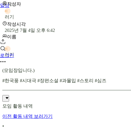
작성자
일상
러
러기
작성시각
2025년 7월 4일 오후 6:42
이름
러
러기
로그인
(모임장입니다.)
#한국풍 #시대극 #장편소설 #과몰입 #스토리 #심즈
모임 활동 내역
이전 활동 내역 보러가기
•