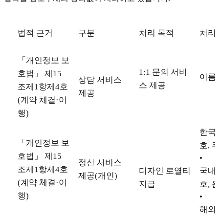
법적 근거
구분
처리 목적
처리
「개인정보 보
1:1 문의 서비
호법」 제15
이름,
상담 서비스
스 제공
조제1항제4호
제공
(계약 체결·이
행)
한국 
「개인정보 보
호, 
호법」 제15
•
정산 서비스
조제1항제4호
디자인 로열티
국내 
제공(개인)
(계약 체결·이
지급
호, 
행)
•
해외 