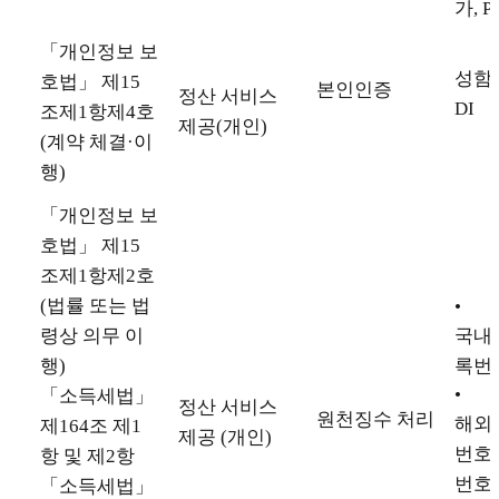
가, P
「개인정보 보
성함,
호법」 제15
본인인증
정산 서비스
DI
조제1항제4호
제공(개인)
(계약 체결·이
행)
「개인정보 보
호법」 제15
조제1항제2호
(법률 또는 법
•
령상 의무 이
국내 
행)
록번
•
「소득세법」
정산 서비스
원천징수 처리
해외 
제164조 제1
제공 (개인)
번호(
항 및 제2항
번호(
「소득세법」