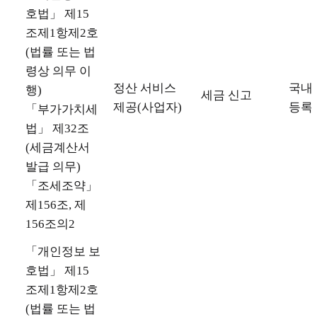
호법」 제15
조제1항제2호
(법률 또는 법
령상 의무 이
정산 서비스
국내 
행)
세금 신고
제공(사업자)
등록
「부가가치세
법」 제32조
(세금계산서
발급 의무)
「조세조약」
제156조, 제
156조의2
「개인정보 보
호법」 제15
조제1항제2호
(법률 또는 법