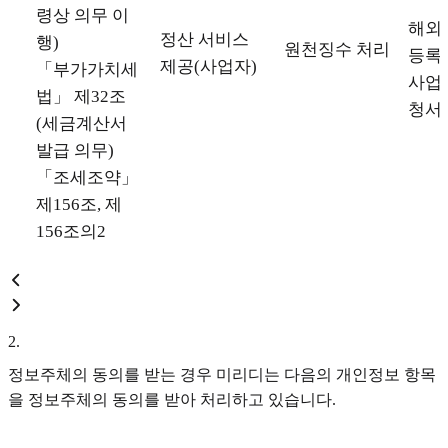
령상 의무 이
해외 
정산 서비스
행)
원천징수 처리
등록번
제공(사업자)
「부가가치세
사업
법」 제32조
청서
(세금계산서
발급 의무)
「조세조약」
제156조, 제
156조의2
2
.
정보주체의 동의를 받는 경우 미리디는 다음의 개인정보 항목
을 정보주체의 동의를 받아 처리하고 있습니다.