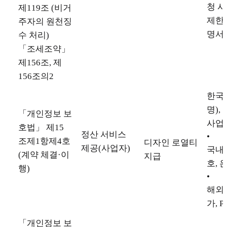
청 시
제119조 (비거
제한
주자의 원천징
명서
수 처리)
「조세조약」
제156조, 제
156조의2
한국 
명),
「개인정보 보
사업
호법」 제15
정산 서비스
•
조제1항제4호
디자인 로열티
제공(사업자)
국내 
(계약 체결·이
지급
호, 
행)
•
해외 
가, P
「개인정보 보