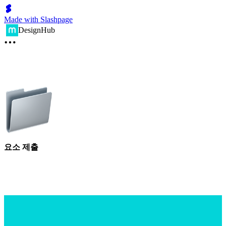
Made with Slashpage
DesignHub
요소 제출