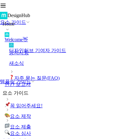
DesignHub
요소 가이드
Home
Welcome👋
디자인허브 기여자 가이드
공지사항
새소식
자주 묻는 질문(FAQ)
템플릿 가이드
연간 보고서
요소 가이드
꼭 읽어주세요!
요소 제작
요소 제출
요소 심사