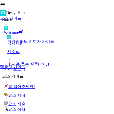
DesignHub
요소 가이드
Home
Welcome👋
디자인허브 기여자 가이드
공지사항
새소식
자주 묻는 질문(FAQ)
템플릿 가이드
연간 보고서
요소 가이드
꼭 읽어주세요!
요소 제작
요소 제출
요소 심사