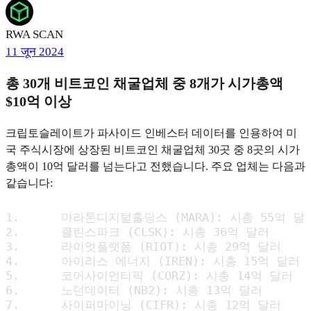
RWA SCAN
11 जून 2024
총 30개 비트코인 채굴업체 중 8개가 시가총액
$10억 이상
크립토슬레이트가 파사이드 인베스터 데이터를 인용하여 미
국 주식시장에 상장된 비트코인 채굴업체 30곳 중 8곳의 시가
총액이 10억 달러를 넘는다고 전했습니다. 주요 업체는 다음과
같습니다:
1.	마라톤디지털홀딩스 (MARA): 시총 55억 달러

2.	클린스파크 (CLSK): 시총 36억 달러

3.	라이엇플랫폼 (RIOT): 시총 29억 달러

4.	아이리스 에너지 (IREN): 시총 15억 달러

5.	코어사이언티픽 (CORZ): 시총 14억 달러

6.	노던데이터 (NB2): 시총 13억 달러

7.	사이퍼마이닝 (CIFR): 시총 12억 달러