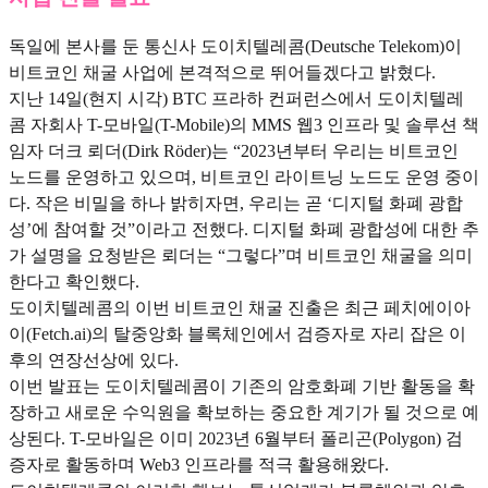
독일에 본사를 둔 통신사 도이치텔레콤(Deutsche Telekom)이
비트코인 채굴 사업에 본격적으로 뛰어들겠다고 밝혔다.
지난 14일(현지 시각) BTC 프라하 컨퍼런스에서 도이치텔레
콤 자회사 T-모바일(T-Mobile)의 MMS 웹3 인프라 및 솔루션 책
임자 더크 뢰더(Dirk Röder)는 “2023년부터 우리는 비트코인
노드를 운영하고 있으며, 비트코인 라이트닝 노드도 운영 중이
다. 작은 비밀을 하나 밝히자면, 우리는 곧 ‘디지털 화폐 광합
성’에 참여할 것”이라고 전했다. 디지털 화폐 광합성에 대한 추
가 설명을 요청받은 뢰더는 “그렇다”며 비트코인 채굴을 의미
한다고 확인했다.
도이치텔레콤의 이번 비트코인 채굴 진출은 최근 페치에이아
이(Fetch.ai)의 탈중앙화 블록체인에서 검증자로 자리 잡은 이
후의 연장선상에 있다.
이번 발표는 도이치텔레콤이 기존의 암호화폐 기반 활동을 확
장하고 새로운 수익원을 확보하는 중요한 계기가 될 것으로 예
상된다. T-모바일은 이미 2023년 6월부터 폴리곤(Polygon) 검
증자로 활동하며 Web3 인프라를 적극 활용해왔다.