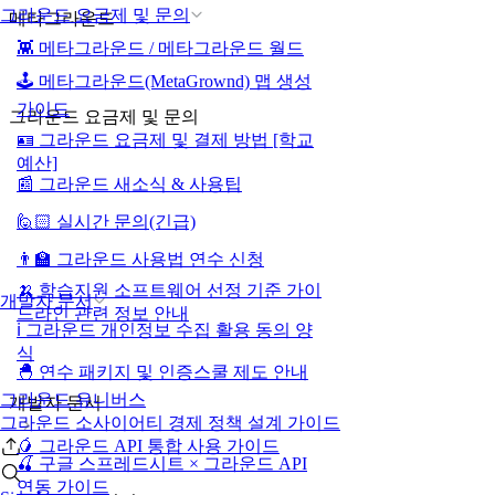
그라운드 요금제 및 문의
메타그라운드
👾 메타그라운드 / 메타그라운드 월드
🕹️ 메타그라운드(MetaGrownd) 맵 생성
가이드
그라운드 요금제 및 문의
🪪 그라운드 요금제 및 결제 방법 [학교
예산]
📰 그라운드 새소식 & 사용팁
🙋🏻 실시간 문의(긴급)
👨‍🏫 그라운드 사용법 연수 신청
🍌 학습지원 소프트웨어 선정 기준 가이
개발자 문서
드라인 관련 정보 안내
ℹ️ 그라운드 개인정보 수집 활용 동의 양
식
🐣 연수 패키지 및 인증스쿨 제도 안내
그라운드 유니버스
개발자 문서
그라운드 소사이어티 경제 정책 설계 가이드
🥭 그라운드 API 통합 사용 가이드
🍒 구글 스프레드시트 × 그라운드 API
연동 가이드