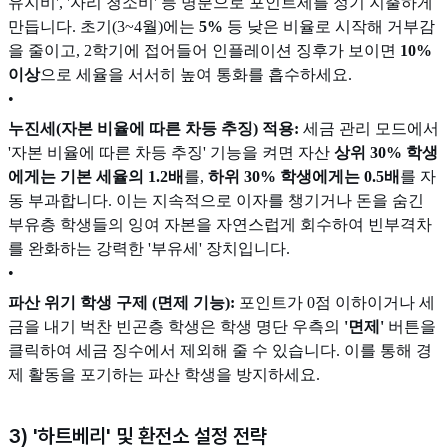
유지비', '자리 청소비' 등 명분으로 포인트세를 정기 지출하게
만듭니다. 초기(3~4월)에는
5%
등 낮은 비율로 시작해 거부감
을 줄이고, 2학기에 접어들어 인플레이션 징후가 보이면
10%
이상
으로 세율을 서서히 높여 통화를 흡수하세요.
•
누진세(자본 비율에 따른 차등 추징) 적용:
세금 관리 모드에서
'자본 비율에 따른 차등 추징' 기능을 켜면 자산
상위 30% 학생
에게는 기본 세율의 1.2배
를,
하위 30% 학생에게는 0.5배
를 자
동 부과합니다. 이는 지속적으로 이자를 챙기거나 돈을 숨긴
부유층 학생들의 잉여 자본을 자연스럽게 회수하여 빈부격차
를 완화하는 강력한 '부유세' 장치입니다.
•
파산 위기 학생 구제 (면제 기능):
포인트가 0점 이하이거나 세
금을 내기 벅찬 빈곤층 학생은 학생 명단 우측의
'면제'
버튼을
클릭하여 세금 징수에서 제외해 줄 수 있습니다. 이를 통해 경
제 활동을 포기하는 파산 학생을 방지하세요.
3) '하트베리' 및 환전소 설정 전략