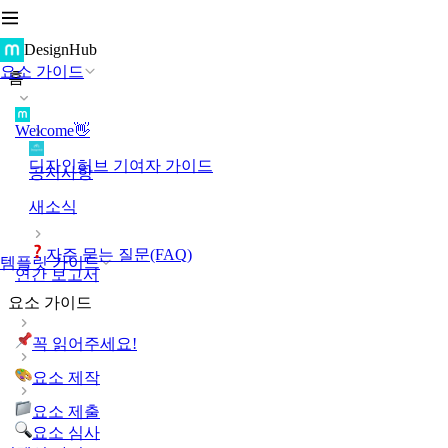
DesignHub
요소 가이드
홈
Welcome👋
디자인허브 기여자 가이드
공지사항
새소식
자주 묻는 질문(FAQ)
템플릿 가이드
연간 보고서
요소 가이드
꼭 읽어주세요!
요소 제작
요소 제출
요소 심사