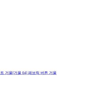
팩트 거울
[거울 04] 패브릭 버튼 거울