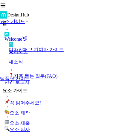
DesignHub
요소 가이드
홈
Welcome👋
디자인허브 기여자 가이드
공지사항
새소식
자주 묻는 질문(FAQ)
템플릿 가이드
연간 보고서
요소 가이드
꼭 읽어주세요!
요소 제작
요소 제출
요소 심사