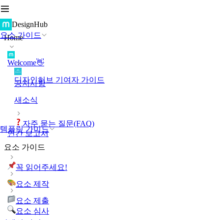
DesignHub
요소 가이드
Home
Welcome👋
디자인허브 기여자 가이드
공지사항
새소식
자주 묻는 질문(FAQ)
템플릿 가이드
연간 보고서
요소 가이드
꼭 읽어주세요!
요소 제작
요소 제출
요소 심사