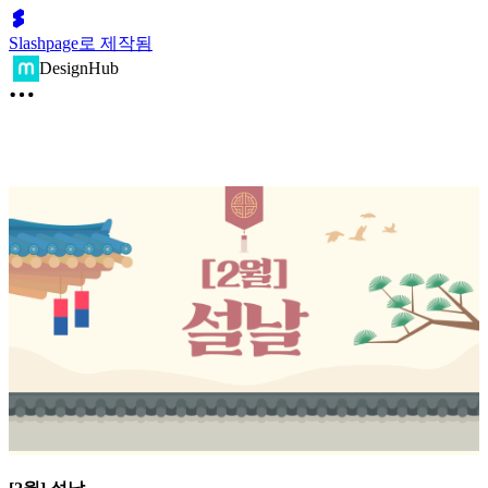
Slashpage로 제작됨
DesignHub