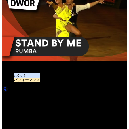
Ben E King - Stand By Me (Rumba) | BOOKED Watazu Remix
ルンバ
パフォーマンス
LatinBro