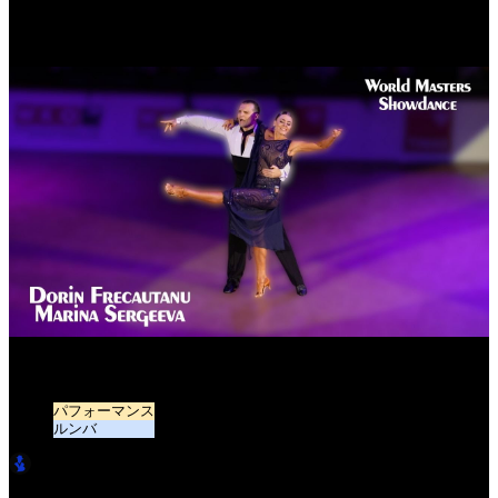
Dorin Frecautanu & Marina Sergeeva - Rumba Showdance |
BOOKED World Masters 2025
パフォーマンス
ルンバ
LatinBro