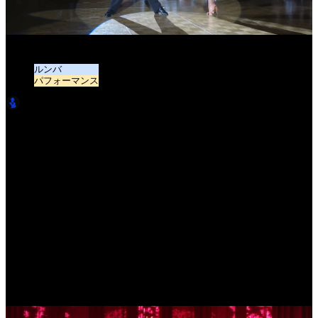
Rumba Showdance: World Superstars Dance Festival, Tokyo 2024
ルンバ
パフォーマンス
LatinBro