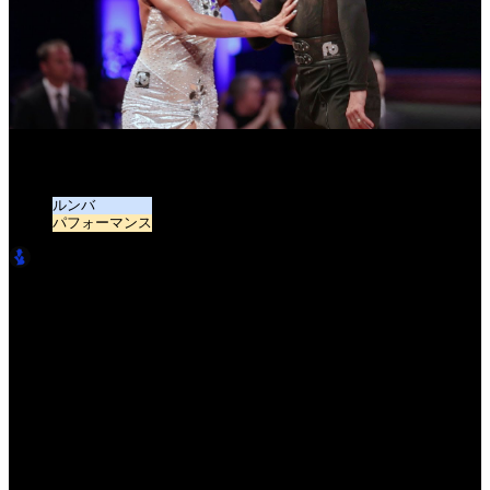
Gabriele Goffredo - Anna Matus、MDA |マウサー2019 WDSF
PD Euro LAT - SF R
ルンバ
パフォーマンス
LatinBro