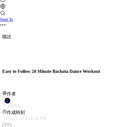
Sign In
購読
Easy to Follow 20 Minute Bachata Dance Workout
作者
LatinBro
作成時刻
Aug 21, 2025 8:24 PM