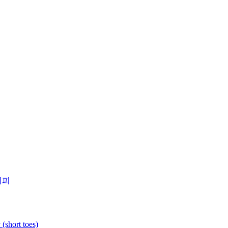
시피
rt toes)