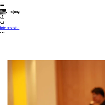
yunojung
Iniciar sesión