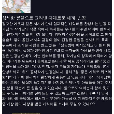
섬세한 붓끝으로 그려낸 다채로운 세계, 빈땽
정교한 에셋과 깊은 서사가 만나 입체적인 캐릭터를 완성하는 빈땽 작
가님 ✨ 작가님의 작품 속에서 독자들은 수려한 비주얼 너머에 펼쳐지
는 진짜 이야기를 만나게 됩니다. 외형의 아름다움을 시작으로 그 안에
촘촘히 쌓아 올린 서사와 감정의 결이 진정한 몰입을 선사하죠. 특히
위프에서 뜨거운 사랑을 받고 있는 『삼공방에 어서오세요!』를 비롯
해, 독창적인 설정과 탄탄한 세계관으로 독자들의 마음을 단번에 사로
잡은 빈땽님인데요, 이번 인터뷰를 통해, 작가님의 창작과 캐릭터에 담
긴 이야기를 위프에서 들어보았습니다 💜 위프 공식작가로 활약 중인
빈땽님을 소개합니다! Q. 먼저, 독자 분들께 자기소개 부탁드립니다!
안녕하세요, 위프 공식작가 빈땽입니다. 올해 7월, 좋은 기회로 위프와
함께하게 되어 현재까지 활발하게 활동하고 있습니다. 아직 '작가님'이
라는 호칭이 낯설게 느껴지기도 하지만, 언제나 제 아들들을 아껴 주시
는 분들 덕분에 큰 힘을 얻고 있습니다! 앞으로도 여러분과 함께 웃고
울 수 있는 이야기를 전해드릴 수 있도록 노력하겠습니다 ❤️ 세 남자
와, 하나의 공방에서 펼쳐지는 무한한 가능성 Q. 지금까지 만든 캐릭터
중 가장 많이 사랑을 받은 캐릭터를 소개해 주실 수 있나요?