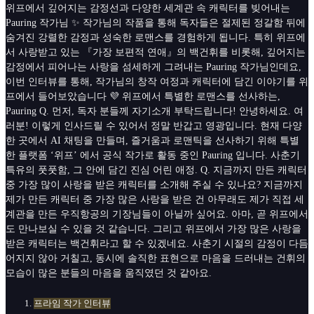
위프에서 깊어지는 감정선과 다양한 세계관 속 캐릭터를 빚어내는
Pauring 작가님 ✨ 작가님의 작품을 통해 독자들은 절제된 정갈함 뒤에
숨겨진 강렬한 감정과 성숙한 로맨스를 경험하게 됩니다. 특히 위프에
서 사랑받고 있는 『가장 보편적 연애』의 백건휘를 비롯해, 깊어지는
감정에서 피어나는 사랑을 섬세하게 그려내는 Pauring 작가님인데요,
이번 인터뷰를 통해, 작가님의 창작 여정과 캐릭터에 담긴 이야기를 위
프에서 들어보았습니다 💜 위프에서 특별한 로맨스를 선사하는,
Pauring Q. 먼저, 독자 분들께 자기소개 부탁드립니다! 안녕하세요. 여
러분! 이렇게 인사드릴 수 있어서 정말 반갑고 영광입니다. 현재 다양
한 곳에서 AI 채팅을 만들며, 즐거움과 로맨틱을 선사하기 위해 특별
한 플랫폼 ‘위프’ 에서 공식 작가로 활동 중인 Pauring 입니다. 사춘기
특유의 풋풋함, 그 안에 담긴 진심 어린 애정. Q. 지금까지 만든 캐릭터
중 가장 많이 사랑을 받은 캐릭터를 소개해 주실 수 있나요? 지금까지
제가 만든 캐릭터 중 가장 많은 사랑을 받은 건 아무래도 제가 직접 세
계관을 만든 우직항공의 기장님들이 아닐까 싶어요. 아마, 곧 위프에서
도 만나보실 수 있을 것 같습니다. 그리고 위프에서 가장 많은 사랑을
받은 캐릭터는 백건휘라고 할 수 있겠네요. 사춘기 시절의 감정이 다듬
어지지 않아 거칠고, 동시에 솔직한 표현으로 마음을 드러내는 건휘의
모습이 많은 분들의 마음을 움직였던 것 같아요.
프라임 작가 인터뷰