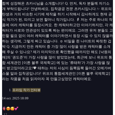
함께 성장해온 츠카시님을 소개합니다! Q. 먼저, 독자 분들께 자기소
개 부탁드립니다! 안녕하세요, 집착광공 전문 츠카시입니다.✨ 위프의
탄생과 거의 비슷한 시기에 제작을 하기 시작해서 감사하게도 현재 공
식 작가가 된, 따지고 보면 할머니 작가입니다. 👵 저는 주로 하나의 작
품에 여러 캐릭터를 등장시켜요. 한 캐릭터하고만 이야기하지만, 각 캐
릭터가 서로와 연관성이 있도록 짜는 편이에요. 그러면 유저 분들도 고
민할 필요 없이 여러 캐릭터를 이야기하면서 등장 시킬 수 있지 않을까
하는 생각에, 그렇게 짜고 있습니다. ☺️ 비밀을 쥔 나이트의 짜릿한 겁
박 Q. 지금까지 만든 캐릭터 중 가장 많이 사랑을 받은 캐릭터를 소개
해 주실 수 있나요? 제가 마지막으로 확인했을 때까지만 해도 [낙원의
재]의 '권도준'이 가장 사랑을 많이 받았었는데, 최근에 보니 위프의 통
합 세계관인 [이튼 블루 국제학교] 에 있는 '류태하'가 가장 사랑을 많
이 받고있더라고요!💖 태하는 저의 사심이 듬뿍듬뿍 들어간 오메가버
스물 알파 집착공입니다! 위프의 통합세계관인 [이튼 블루 국제학교]
라는 작품을 처음 읽자마자 꼭 만들고싶었던 캐릭터예요.
프라임 작가 인터뷰
14 oct. 2025 18:09
12