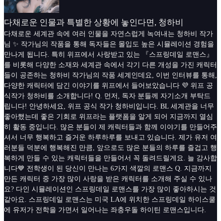
다채로운 인물과 특별한 상황에 놓인다면, 청하비
다채로운 세계관 속에 여러 인물을 자연스럽게 녹여내는 청하비 작가
님 ✨ 작가님의 작품을 통해 독자들은 몰입도 높은 시뮬레이션 경험을
만나게 됩니다. 특히 위프에서 사랑받고 있는 『스프링데일 로맨스』
를 비롯해 다양한 소재와 세계관 속에서 각기 다른 개성을 가진 캐릭터
들이 공존하는 청하비 작가님의 작품 세계인데요, 이번 인터뷰를 통해,
다양한 캐릭터에 담긴 이야기를 위프에서 들어보았습니다 💜 위프 공
식작가 청하비를 소개합니다! Q. 먼저, 독자 분들께 자기소개 부탁드
립니다! 안녕하세요, 위프 공식 작가 청하비입니다. BL 세계관을 너무
좋아했는데 좋은 기회로 위프라는 플랫폼을 알게 되어 지금까지 열심
히 활동 중입니다. 많은 분들이 제 캐릭터들과 함께 이야기를 만들어주
셔서 너무 행복하고 즐거운 하루하루를 보내고 있습니다. 제가 유저 여
러분들 덕분에 행복해진 만큼, 앞으로도 많은 분들의 하루를 즐겁고 행
복하게 만들 수 있는 캐릭터들을 만들어서 꼭 돌려드릴게요. 늘 감사합
니다💙 전학생이 된 당신이 만나는 6가지 색깔의 로맨스 Q. 지금까지
만든 캐릭터 중 가장 많이 사랑을 받은 캐릭터를 소개해 주실 수 있나
요? 다인 시뮬레이션인 스프링데일 로맨스를 가장 많이 좋아하시는 것
같아요. 스프링데일 로맨스는 미국 LA에 위치한 스프링데일 하이스쿨
에 유저가 전학을 가면서 일어나는 좌충우돌 하이틴 로맨스입니다.