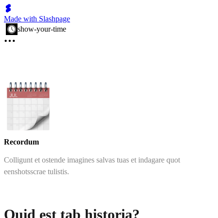
Made with Slashpage
show-your-time
Recordum
Colligunt et ostende imagines salvas tuas et indagare quot
eenshotsscrae tulistis.
Quid est tab historia?