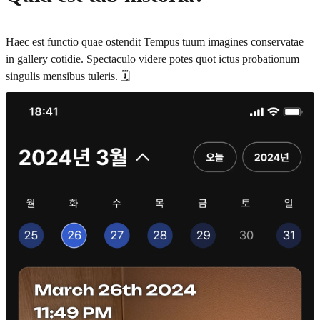
Haec est functio quae ostendit Tempus tuum imagines conservatae
in gallery cotidie. Spectaculo videre potes quot ictus probationum
singulis mensibus tuleris. 🗓️