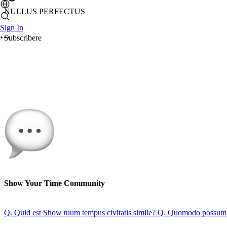
NULLUS PERFECTUS
Sign In
Subscribere
Show Your Time Community
Q. Quid est Show tuum tempus civitatis simile?
Q. Quomodo possum si