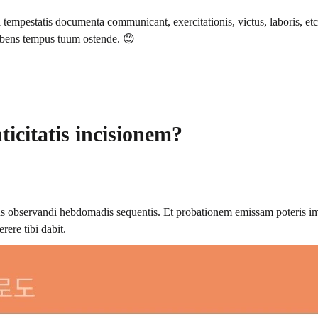
pestatis documenta communicant, exercitationis, victus, laboris, etc.
ibens tempus tuum ostende. 😊
citatis incisionem?
us observandi hebdomadis sequentis. Et probationem emissam poteris i
ere tibi dabit.