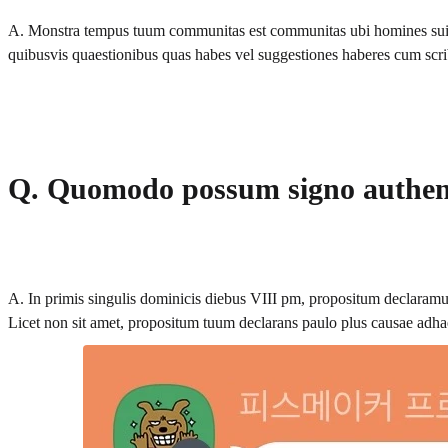
A. Monstra tempus tuum communitas est communitas ubi homines sui tem
quibusvis quaestionibus quas habes vel suggestiones haberes cum scr
Q. Quomodo possum signo authenti
A. In primis singulis dominicis diebus VIII pm, propositum declaram
Licet non sit amet, propositum tuum declarans paulo plus causae adhaer