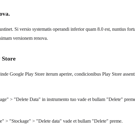
ova.
inet. Si versio systematis operandi inferior quam 8.0 est, nuntius fort
issimam versionem renova.
y Store
inde Google Play Store iterum aperire, condicionibus Play Store assenti
ge" > "Delete Data" in instrumento tuo vade et bullam "Delete" prem
e" > "Stockage" > "Delete data" vade et bullam "Delete" preme.