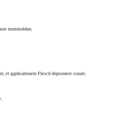
asse monstrabitur.
ri, et applicationem Flexcil depromere conari.
e.