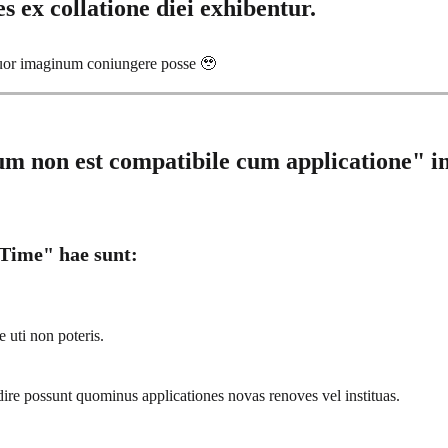
 ex collatione diei exhibentur.
uor imaginum coniungere posse 🥹
 non est compatibile cum applicatione" in 
 Time" hae sunt:
 uti non poteris.
ire possunt quominus applicationes novas renoves vel instituas.