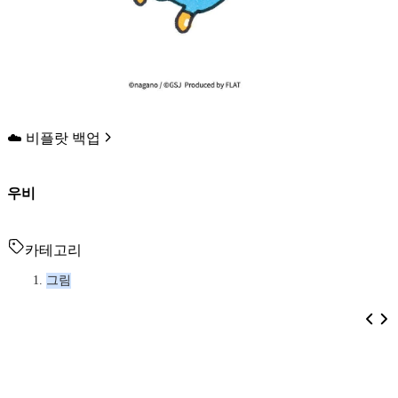
☁️ 비플랏 백업
우비
카테고리
그림