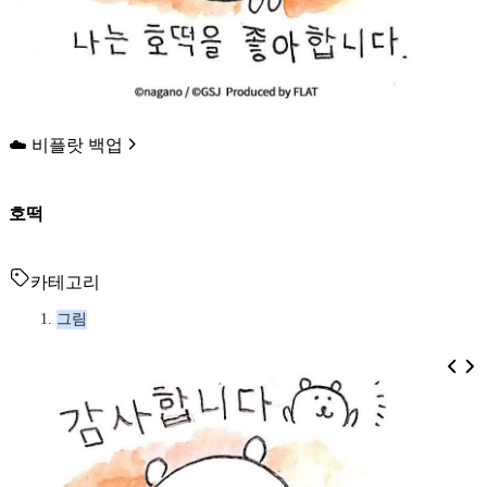
☁️ 비플랏 백업
호떡
카테고리
그림