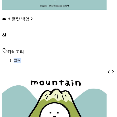
☁️ 비플랏 백업
산
카테고리
그림