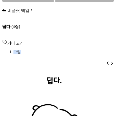
☁️ 비플랏 백업
덥다 (4장)
카테고리
그림