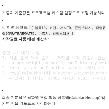
•
가중치 기준값은 프로젝트별 커스텀 설정으로 조정 가능하다.
•
각 이력 레코드:
{ 블록ID, 버전, 저자ID, 콘텐츠해시, 작업유
형(CREATE/UPDATE), 가중치, 타임스탬프 }
저작권료 자동 배분 계산식:
출판 내보내기 시점:

1. 최종 블록 목록 순회 → 저자별 누적 가중치 합산

   author_weight[authorId] += Σ history.w
2. total_weight = Σ author_weight (전체 저자 
3. royalty[authorId] = author_weight[authorI
   → 결과: { 저자A: 0.40, 저자B: 0.35, 저자C: 0
•
최종 지분율은 날짜별 편집 활동 히트맵(Calendar Heatmap) 및
기여 비율 리포트로 시각화된다.