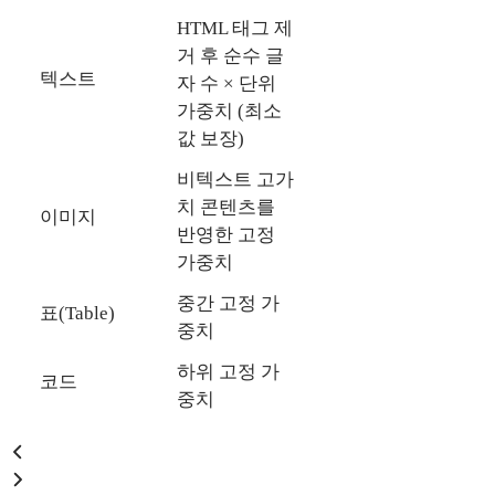
HTML 태그 제
거 후 순수 글
텍스트
자 수 × 단위
가중치 (최소
값 보장)
비텍스트 고가
치 콘텐츠를
이미지
반영한 고정
가중치
중간 고정 가
표(Table)
중치
하위 고정 가
코드
중치