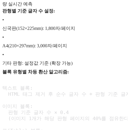
량 실시간 예측
판형별 기준 글자 수 설정:
•
신국판(152×225mm): 1,800자/페이지
•
A4(210×297mm): 3,000자/페이지
•
기타 판형: 설정값 기준 (확장 가능)
블록 유형별 차등 환산 알고리즘:
텍스트 블록:

  HTML 태그 제거 후 순수 글자 수 ÷ 판형 기준 글자
이미지 블록:

  판형 기준 글자 수 × 0.4

  (이미지 1개가 해당 판형 페이지의 40%를 점유한다고