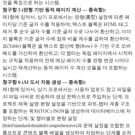
것을 특징으로 하는 시스템.
청구항 5 (판형 기반 동적 페이지 계산 — 종속항):
제1항에 있어서, 상기 프로세서는: 판형(書型) 설정에 따른 페
이지당 기준 글자 수를 적용하여; 텍스트 블록은 HTML 태그
제거 후 순수 글자 수를 기준 글자 수로 나누어 환산하고; 이미
지 블록은 기준 글자 수에 점유 비율 계수를 곱하여 환산하며;
표(Table) 블록은 셀 텍스트 합산에 행(Row) 수 기반 구조 오버
헤드를 가산하여 환산하고; 각 챕터는 독립 페이지에서 시작하
는 규칙을 적용하여 전체 예상 페이지 수를 판형 변경 시마다
실시간 재계산하는 동적 페이지 수 계산 모듈을 더 포함하는
시스템.
청구항 6 (AI 도서 자동 생성 — 종속항):
제1항에 있어서, 상기 프로세서는: 사용자 업로드 참고 파일을
AI 파일 서버로 전송하여 생성 컨텍스트로 주입하는 단계; 프
로젝트 제목·설명·분량 설정을 기반으로 파트-챕터 계층 구조
를 포함하는 목차(TOC) JSON을 생성하여 데이터베이스에 저
장하는 단계; 및 챕터별로 분량 설정
(brief/standard/detailed/comprehensive)과 문체 설정을 조합한 프
롬프트로 콘텐츠 블록 배열을 생성하여 저장하는 단계를 순차