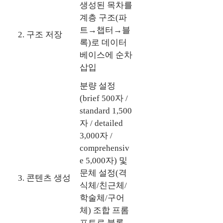
생성된 목차를
계층 구조(파
트→챕터→블
2. 구조 저장
록)로 데이터
베이스에 순차
삽입
분량 설정
(brief 500자 /
standard 1,500
자 / detailed
3,000자 /
comprehensiv
e 5,000자) 및
문체 설정(격
3. 콘텐츠 생성
식체/친근체/
학술체/구어
체) 조합 프롬
프트로 블록