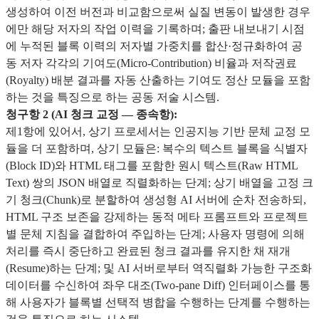
생성하여 이전 버전과 비교함으로써 실질 변동이 발생한 경우
에만 해당 저자의 작업 이력을 기록하며; 출판 내보내기 시점
에 누적된 블록 이력의 저자별 가중치를 합산·정규화하여 공
동 저자 각각의 기여도(Micro-Contribution) 비율과 저작권료
(Royalty) 배분 결과를 자동 산출하는 기여도 정산 모듈을 포함
하는 것을 특징으로 하는 공동 저술 시스템.
청구항 2 (AI 청크 교정 — 종속항):
제1항에 있어서, 상기 프로세서는 인공지능 기반 문체 교정 모
듈을 더 포함하며, 상기 모듈은: 복수의 텍스트 블록을 식별자
(Block ID)와 HTML 태그를 포함한 원시 텍스트(Raw HTML
Text) 쌍의 JSON 배열로 직렬화하는 단계; 상기 배열을 고정 크
기 청크(Chunk)로 분할하여 생성형 AI 서버에 순차 전송하되,
HTML 구조 보존을 강제하는 동적 메타 프롬프트와 프로젝트
별 문체 지침을 결합하여 주입하는 단계; 사용자 명령에 의해
처리를 즉시 중단하고 완료된 청크 결과를 유지한 채 재개
(Resume)하는 단계; 및 AI 서버로부터 역직렬화 가능한 구조화
데이터를 수신하여 좌우 대조(Two-pane Diff) 인터페이스를 통
해 사용자가 블록별 선택적 병합을 수행하는 단계를 수행하는