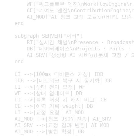
        WF["워크플로우 엔진\nWorkflowEngine\n(DR
        CE["기여도 엔진\nContributionEngine
        AI_MOD["AI 청크 교정 모듈\n(HTML 보존 
    end

    subgraph SERVER["서버"]

        RT["실시간 채널\nPresence · Broadca
        DB["데이터베이스\nProjects · Parts · Cha
        AI_SRV["생성형 AI 서버\n(문체 교정 / 도
    end

    UI -->|100ms 디바운스 캐싱| IDB

    IDB -->|네트워크 복구 시 동기화| DB

    UI -->|상태 전이 요청| WF

    WF -->|상태 업데이트| DB

    UI -->|블록 저장 시 해시 비교| CE

    CE -->|이력 기록 weight| DB

    UI -->|교정 요청| AI_MOD

    AI_MOD -->|청크 JSON 전송| AI_SRV

    AI_SRV -->|교정 결과 반환| AI_MOD

    AI_MOD -->|병합 확정| DB
