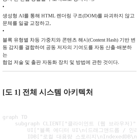
•
생성형 AI를 통해 HTML 렌더링 구조(DOM)를 파괴하지 않고
문체를 일괄 교정하고,
•
블록 유형별 차등 가중치와 콘텐츠 해시(Content Hash) 기반 변
동 감지를 결합하여 공동 저자의 기여도를 자동 산출·배분하
는
협업 저술 및 출판 자동화 장치 및 방법에 관한 것이다.
[도 1] 전체 시스템 아키텍처
graph TD

    subgraph CLIENT["클라이언트 (웹 브라우저)"]

        UI["블록 에디터 UI\n(드래그앤드롭 / 인라
        IDB["로컬 대용량 스토리지\nIndexedDB