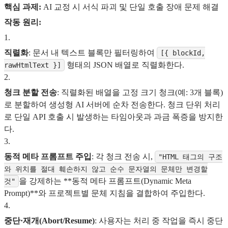
핵심 과제:
AI 교정 시 서식 파괴 및 단일 호출 장애 문제 해결
작동 원리:
1
.
직렬화
: 문서 내 텍스트 블록만 필터링하여
[{ blockId,
형태의 JSON 배열로 직렬화한다.
rawHtmlText }]
2
.
청크 분할 전송
: 직렬화된 배열을 고정 크기 청크(예: 3개 블록)
로 분할하여 생성형 AI 서버에 순차 전송한다. 청크 단위 처리
로 단일 API 호출 시 발생하는 타임아웃과 과금 폭증을 방지한
다.
3
.
동적 메타 프롬프트 주입
: 각 청크 전송 시,
"HTML 태그의 구조
와 위치를 절대 훼손하지 않고 순수 문자열의 문체만 변경할
을 강제하는 **동적 메타 프롬프트(Dynamic Meta
것"
Prompt)**와 프로젝트별 문체 지침을 결합하여 주입한다.
4
.
중단·재개(Abort/Resume)
: 사용자는 처리 중 작업을 즉시 중단