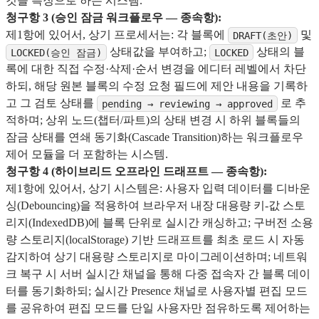
것을 특징으로 하는 시스템.
청구항 3 (승인 잠금 워크플로우 — 종속항):
제1항에 있어서, 상기 프로세서는: 각 블록에
및
DRAFT(초안)
상태값을 부여하고;
상태의 블
LOCKED(승인 잠금)
LOCKED
록에 대한 직접 수정·삭제·순서 변경을 에디터 레벨에서 차단
하되, 해당 원본 블록의 수정 요청 필드에 제안 내용을 기록하
고 그 검토 상태를
로 추
pending → reviewing → approved
적하며; 상위 노드(챕터/파트)의 상태 변경 시 하위 블록들의
잠금 상태를 연쇄 동기화(Cascade Transition)하는 워크플로우
제어 모듈을 더 포함하는 시스템.
청구항 4 (하이브리드 오프라인 드래프트 — 종속항):
제1항에 있어서, 상기 시스템은: 사용자 입력 데이터를 디바운
싱(Debouncing)을 적용하여 브라우저 내장 대용량 키-값 스토
리지(IndexedDB)에 블록 단위로 실시간 캐싱하고; 구버전 소용
량 스토리지(localStorage) 기반 드래프트를 최초 로드 시 자동
감지하여 상기 대용량 스토리지로 마이그레이션하며; 네트워
크 복구 시 서버 실시간 채널을 통해 다중 접속자 간 블록 데이
터를 동기화하되; 실시간 Presence 채널로 사용자별 편집 모드
를 공유하여 편집 모드를 단일 사용자만 점유하도록 제어하는