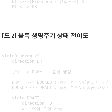
    UI <-->|Presence / 편집모드| RT

    RT <--> DB
[도 2] 블록 생명주기 상태 전이도
stateDiagram-v2

    direction LR

    [*] --> DRAFT : 블록 생성

    DRAFT --> LOCKED : 승인 처리\n(편집자 권한)
    LOCKED --> DRAFT : 승인 취소\n(잠금 해제)

    state DRAFT {

        direction TB

        d1: 직접 수정 가능
