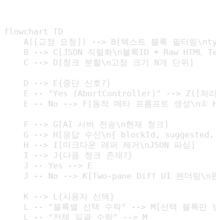
flowchart TD

    A([교정 요청]) --> B[텍스트 블록 필터링\ntype 
    B --> C[JSON 직렬화\n블록ID + Raw HTML Te
    C --> D[청크 분할\n고정 크기 N개 단위]

    D --> E{중단 신호?}

    E -- "Yes (AbortController)" --> Z(
    E -- No --> F[동적 메타 프롬프트 생성\n①
    F --> G[AI 서버 전송\n현재 청크]

    G --> H[응답 수신\n{ blockId, suggested, 
    H --> I[마크다운 래퍼 제거\nJSON 파싱]

    I --> J{다음 청크 존재?}

    J -- Yes --> E

    J -- No --> K[Two-pane Diff UI 렌더링\
    K --> L{사용자 선택}

    L -- "블록별 선택 수락" --> M[선택 블록만 병
    L -- "전체 일괄 수락" --> M
