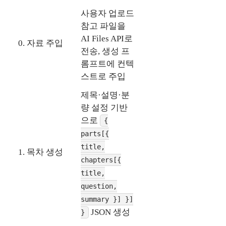
사용자 업로드
참고 파일을
AI Files API로
0. 자료 주입
전송, 생성 프
롬프트에 컨텍
스트로 주입
제목·설명·분
량 설정 기반
으로
{
parts[{
title,
1. 목차 생성
chapters[{
title,
question,
summary }] }]
JSON 생성
}