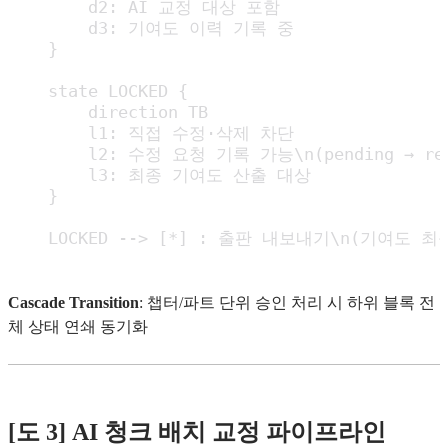
        d2: AI 교정 대상 포함

        d3: 기여도 이력 기록 중

    }

    state LOCKED {

        direction TB

        l1: 직접 수정·삭제 차단

        l2: 수정 요청 기록 가능\n(pending → revi
        l3: 최종 기여도 산출 대상

    }

    LOCKED --> [*] : 출판 내보내기\n(기여도 최
Cascade Transition
: 챕터/파트 단위 승인 처리 시 하위 블록 전
체 상태 연쇄 동기화
[도 3] AI 청크 배치 교정 파이프라인