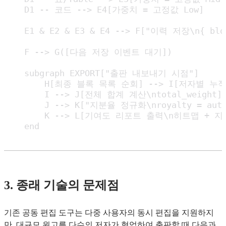
    D1 -- 코드 --> E4[가중치 = 고정값 Low]

    E1 & E2 & E3 & E4 --> F["이력 저장\n{ block
    F --> G([다음 저장 이벤트 대기])

    subgraph EXPORT["출판 내보내기 시점"]

        H[최종 블록 목록 순회] --> I[저자별 누적 
        I --> J[전체 합계 계산\ntotal_weight]

        J --> K["지분율 정규화\nroyalty = autho
        K --> L[기여도 리포트 출력\n히트맵 + 지
    end
3. 종래 기술의 문제점
기존 공동 편집 도구는 다중 사용자의 동시 편집을 지원하지
만, 대규모 원고를 다수의 저자가 협업하여 출판할 때 다음과