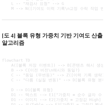
    L -- "재검사 요청" --> G

    M --> N([기여도 이력 기록\n교정 수락 작업 반
[도 4] 블록 유형 가중치 기반 기여도 산출
알고리즘
flowchart TD

    A([블록 저장 이벤트]) --> B[콘텐츠 해시 생성\nC
    B --> C{이전 버전\n해시와 동일?}

    C -- "동일 (무변동)" --> Z([이력 기록 생략])
    C -- "다름 (실질 변동)" --> D[블록 유형 분류
    D --> D1{블록 유형}

    D1 -- 텍스트 --> E1["가중치 = 순수 글자 수
    D1 -- 이미지 --> E2[가중치 = 고정값 High]

    D1 -- 표/Table --> E3[가중치 = 고정값 Mid]
