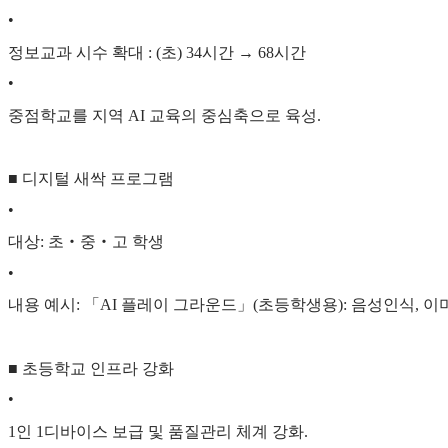
•
정보교과 시수 확대 : (초) 34시간 → 68시간
•
중점학교를 지역 AI 교육의 중심축으로 육성.
■ 디지털 새싹 프로그램
•
대상: 초‧중‧고 학생
•
내용 예시: 「AI 플레이 그라운드」(초등학생용): 음성인식, 이미
■ 초등학교 인프라 강화
•
1인 1디바이스 보급 및 품질관리 체계 강화.