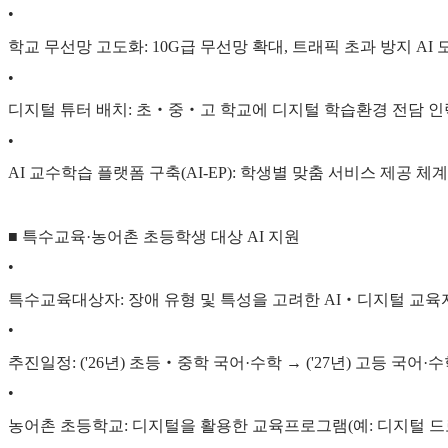
•
학교 무선망 고도화: 10G급 무선망 확대, 트래픽 초과 방지 AI
•
디지털 튜터 배치: 초‧중‧고 학교에 디지털 학습환경 전담 인
•
AI 교수학습 플랫폼 구축(AI-EP): 학생별 맞춤 서비스 제공 체
■ 특수교육·농어촌 초등학생 대상 AI 지원
•
특수교육대상자: 장애 유형 및 특성을 고려한 AI‧디지털 교육자
•
추진일정: ('26년) 초등‧중학 국어·수학 → ('27년) 고등 국어·수
•
농어촌 초등학교: 디지털을 활용한 교육프로그램(예: 디지털 드로