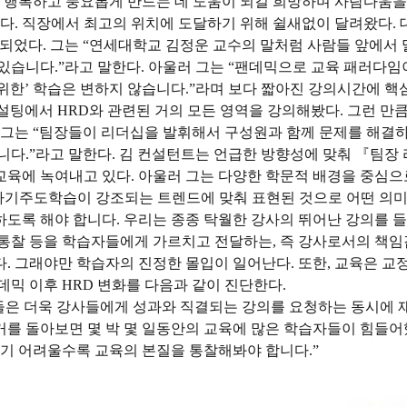
을 행복하고 풍요롭게 만드는 데 도움이 되길 희망하며 사람다움을
. 직장에서 최고의 위치에 도달하기 위해 쉴새없이 달려왔다. 
되었다. 그는 “연세대학교 김정운 교수의 말처럼 사람들 앞에서 
있습니다.”라고 말한다. 아울러 그는 “팬데믹으로 교육 패러다임이
께 살기 위한’ 학습은 변하지 않습니다.”라며 보다 짧아진 강의시간
팅에서 HRD와 관련된 거의 모든 영역을 강의해봤다. 그런 만큼
. 그는 “팀장들이 리더십을 발휘해서 구성원과 함께 문제를 해결
니다.”라고 말한다. 김 컨설턴트는 언급한 방향성에 맞춰 『팀
교육에 녹여내고 있다. 아울러 그는 다양한 학문적 배경을 중심으
. 자기주도학습이 강조되는 트렌드에 맞춰 표현된 것으로 어떤 의미
도록 해야 합니다. 우리는 종종 탁월한 강사의 뛰어난 강의를 
 통찰 등을 학습자들에게 가르치고 전달하는, 즉 강사로서의 책임
. 그래야만 학습자의 진정한 몰입이 일어난다. 또한, 교육은 교
데믹 이후 HRD 변화를 다음과 같이 진단한다.
담당자들은 더욱 강사들에게 성과와 직결되는 강의를 요청하는 동시에
거를 돌아보면 몇 박 몇 일동안의 교육에 많은 학습자들이 힘들
하기 어려울수록 교육의 본질을 통찰해봐야 합니다.”