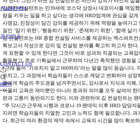
자 한다. 그런가 하면 김 컨설턴트는 자신의 강의가 타인의 삶
김정현 컨설턴트는 만39세에 코스닥 상장사 대표이사를 역임했다
컨설팅 분야
람을 키우는 일을 하고 싶다는 생각에 HRD업계에 관심을 갖게 
사명감, 진정성이 담긴 강의를 제공하기 위해 역량을 높여가고 
질인 ‘알기 위한’, ‘행동하기 위한’, ‘존재하기 위한’, ‘함
공지안내
김 컨설턴트는 HR 종합 컨설팅 서비스를 제공하는 엑스퍼트컨설
획보고서 작성으로 강의 및 컨설팅 분야를 확고히 하고자 한다
게 표현할 수 있게 한다면 그것이 바로 성과와 직결되는 교육입
활동했고, 주로 기획실에서 근무하며 다년간 축적했던 경험을 
CONTACT US
“근래 들어 ‘가르치지 말고 000하라’라는 말을 많이 듣습니다
르치고, 그 과정에서 학습자들이 스스로 깨닫고 변화하며 성장하
들에게 학습의 주도권을 넘겨주면서도, 강사로서 지식과 지혜,
लॉगिन
아울러 교육은 재미뿐만 아니라 효과와 의미를 모두 살려야 한다
편과 고통이 동반되기도 한다. 이와 관련하여 김 컨설턴트는 팬
“주 52시간 근무제 시행과 코로나 19 팬데믹 이후 HRD 
지려면 학습자들의 치열한 고민과 노력도 함께 필요합니다. 과
다. 최근의 여러 환경의 제약 속에서 교육의 시간을 많이 확보