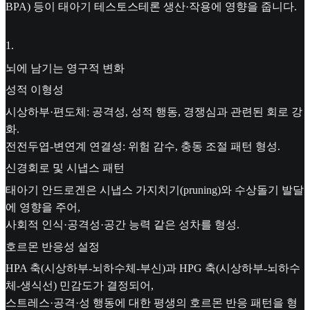
BPA) 등이 태아기 테스토스테론 생산·작용에 영향을 줍니다.
1
.
뇌에 남기는 영구적 변화
성적 이형성
시상하부·편도체: 공격성, 성적 행동, 경쟁심과 관련된 회로 강
화.
전전두엽-변연계 연결성: 위험 감수, 충동 조절 패턴 형성.
신경회로 및 시냅스 패턴
태아기 안드로겐은 시냅스 가지치기(pruning)와 수상돌기 발달
에 영향을 주어,
사회적 인식·공격성·공간 능력 같은 성차를 형성.
호르몬 반응성 설정
HPA 축(시상하부-뇌하수체-부신)과 HPG 축(시상하부-뇌하수
체-생식선) 민감도가 결정되어,
스트레스·공격·성 행동에 대한 평생의 호르몬 반응 패턴을 형