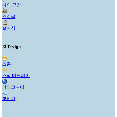
나의 근간
조각글
출마사
🎨 Design
스콘
스낵 데모데이
파타고니아
창업가