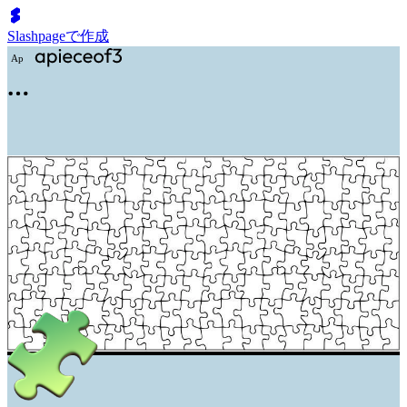
Slashpageで作成
A
p