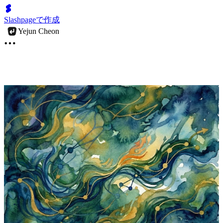
Slashpageで作成
Yejun Cheon