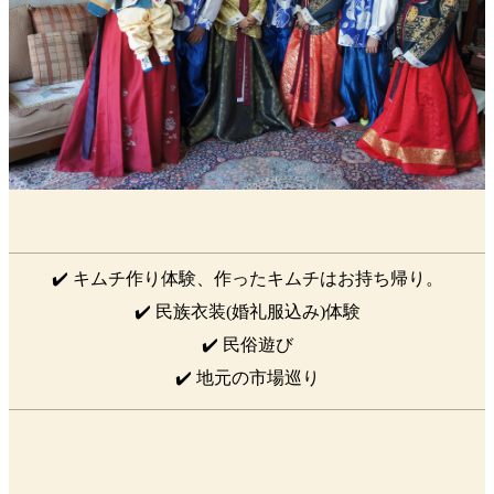
✔️ キムチ作り体験、作ったキムチはお持ち帰り。
✔️ 民族衣装(婚礼服込み)体験
✔️ 民俗遊び
✔️ 地元の市場巡り