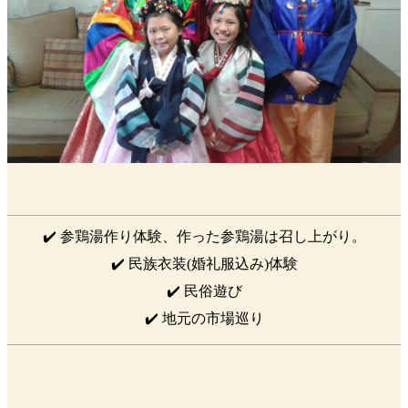
✔️ 参鶏湯作り体験、作った参鶏湯は召し上がり。
✔️ 民族衣装(婚礼服込み)体験
✔️ 民俗遊び
✔️ 地元の市場巡り