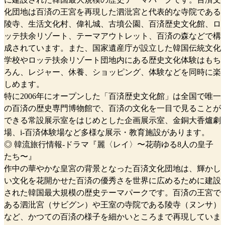
化団地は百済の王宮を再現した泗沘宮と代表的な寺院である
陵寺、生活文化村、偉礼城、古墳公園、百済歴史文化館、ロ
ッテ扶余リゾート、テーマアウトレット、百済の森などで構
成されています。また、国家遺産庁が設立した韓国伝統文化
学校やロッテ扶余リゾート団地内にある歴史文化体験はもち
ろん、レジャー、休養、ショッピング、体験などを同時に楽
しめます。
特に2006年にオープンした「百済歴史文化館」は全国で唯一
の百済の歴史専門博物館で、百済の文化を一目で見ることが
できる常設展示室をはじめとした企画展示室、金銅大香爐劇
場、i-百済体験場など多様な展示・教育施設があります。
◎ 韓流旅行情報-ドラマ『麗〈レイ〉〜花萌ゆる8人の皇子
たち〜』
作中の華やかな皇宮の背景となった百済文化団地は、輝かし
い文化を花開かせた百済の優秀さを世界に広めるために建設
された韓国最大規模の歴史テーマパークです。百済の王宮で
ある泗沘宮（サビグン）や王室の寺院である陵寺（ヌンサ）
など、かつての百済の様子を細かいところまで再現していま