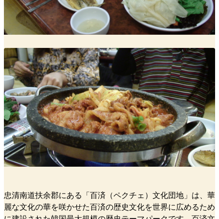
忠清南道扶余郡にある「百済（ペクチェ）文化団地」は、華
麗な文化の華を咲かせた百済の歴史文化を世界に広めるため
に建設された韓国最大規模の歴史テーマパークです。百済文