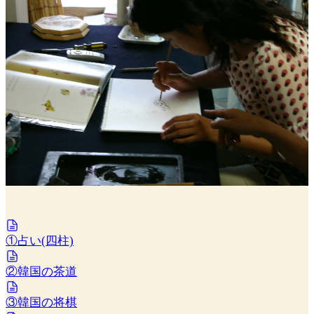
①占い(四柱)
②韓国の茶道
③韓国の将棋