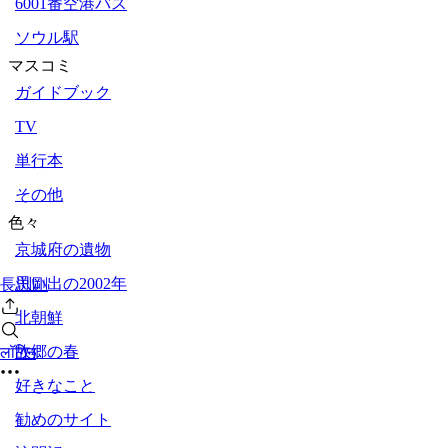
6001番空港バス
ソウル駅
マスコミ
ガイドブック
TV
単行本
その他
色々
京城府の遺物
思い出の2002年
長渕剛
北朝鮮
故郷の春
लॉगिन
好きなこと
勧めのサイト