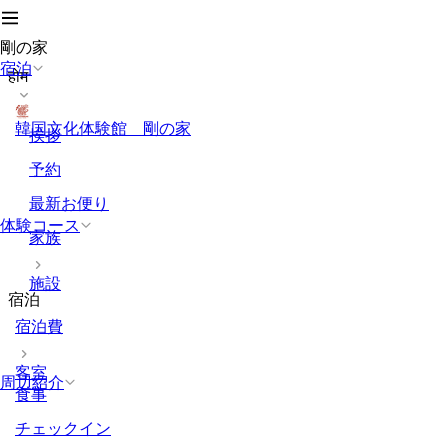
剛の家
宿泊
होम
韓国文化体験館 剛の家
挨拶
予約
最新お便り
体験コース
家族
施設
宿泊
宿泊費
客室
周辺紹介
食事
チェックイン