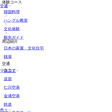
体験コース
交通
韓国料理
ハングル教室
文化体験
観光ガイド
周辺紹介
日本の家屋 文化住宅
銭湯
交通
自力で
マスコミ
送迎
仁川空港
金浦空港
鉄道
色々