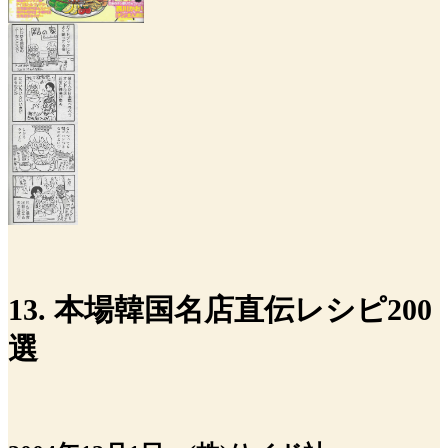
13. 本場韓国名店直伝レシピ200
選