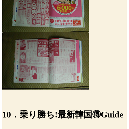
10．乗り勝ち!最新韓国🉐Guide