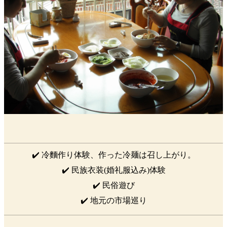
✔️ 冷麵作り体験、作った冷麺は召し上がり。
✔️ 民族衣装(婚礼服込み)体験
✔️ 民俗遊び
✔️ 地元の市場巡り