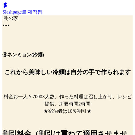
Slashpage로 제작됨
剛の家
⑧ネンミョン(冷麺)
これから美味しい冷麵は自分の手で作られます
料金お一人￥7000×人数、作った料理は召し上がり、レシピ
提供、所要時間2時間
★宿泊者は10％割引★
割引料金（割引は重ねて適用させませ