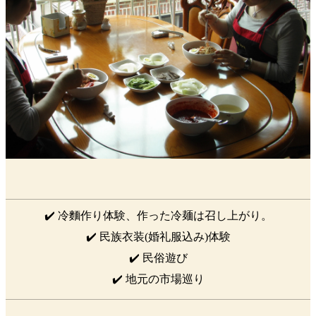
✔️ 冷麵作り体験、作った冷麺は召し上がり。
✔️ 民族衣装(婚礼服込み)体験
✔️ 民俗遊び
✔️ 地元の市場巡り