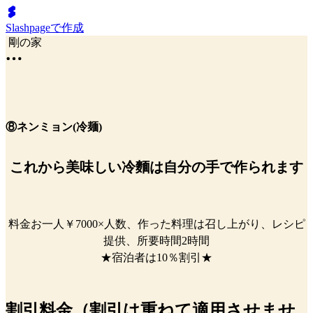
Slashpageで作成
剛の家
⑧ネンミョン(冷麺)
これから美味しい冷麵は自分の手で作られます
料金お一人￥7000×人数、作った料理は召し上がり、レシピ
提供、所要時間2時間
★宿泊者は10％割引★
割引料金（割引は重ねて適用させませ