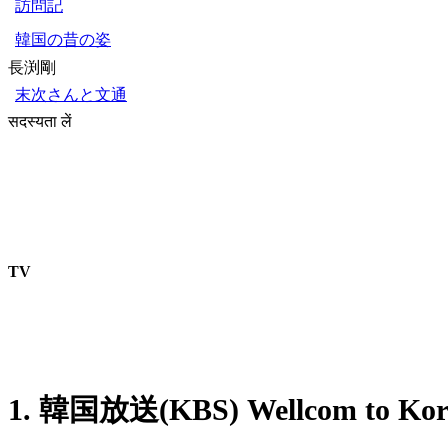
訪問記
韓国の昔の姿
長渕剛
末次さんと文通
सदस्यता लें
TV
1. 韓国放送(KBS) Wellcom to Kor