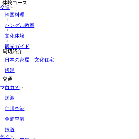
体験コース
交通
韓国料理
ハングル教室
文化体験
観光ガイド
周辺紹介
日本の家屋 文化住宅
銭湯
交通
自力で
マスコミ
送迎
仁川空港
金浦空港
鉄道
色々