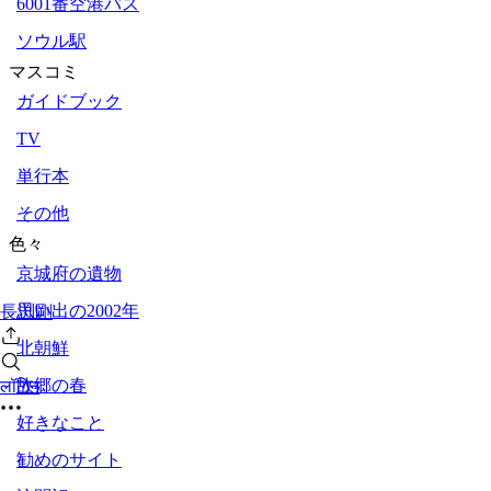
6001番空港バス
ソウル駅
マスコミ
ガイドブック
TV
単行本
その他
色々
京城府の遺物
思い出の2002年
長渕剛
北朝鮮
故郷の春
लॉगिन
好きなこと
勧めのサイト