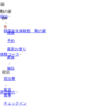
剛の家
宿泊
होम
韓国文化体験館 剛の家
挨拶
予約
最新お便り
体験コース
家族
施設
宿泊
宿泊費
客室
周辺紹介
食事
チェックイン