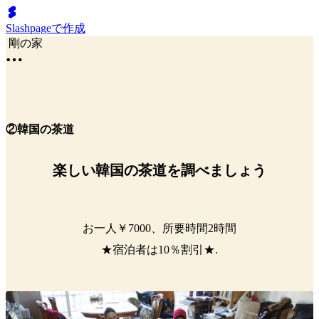
Slashpageで作成
剛の家
②韓国の茶道
楽しい韓国の茶道を調べましょう
お一人￥7000、所要時間2時間
★宿泊者は10％割引★.