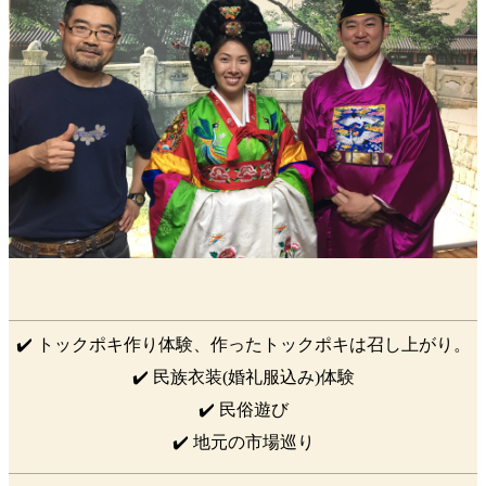
✔️ トックポキ作り体験、作ったトックポキは召し上がり。
✔️ 民族衣装(婚礼服込み)体験
✔️ 民俗遊び
✔️ 地元の市場巡り