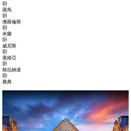
羅馬
佛羅倫斯
米蘭
威尼斯
塞維亞
格拉納達
雅典