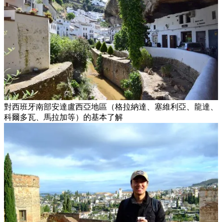
對西班牙南部安達盧西亞地區（格拉納達、塞維利亞、龍達、
科爾多瓦、馬拉加等）的基本了解