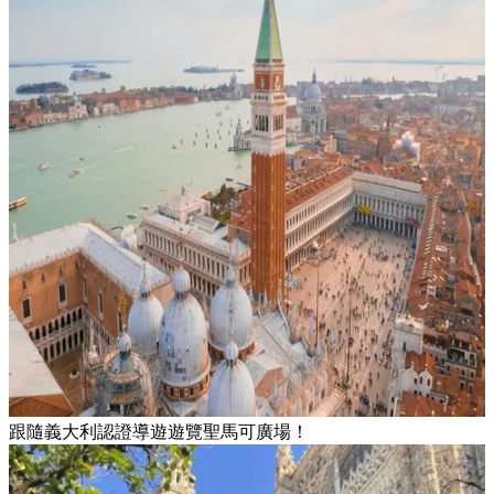
跟隨義大利認證導遊遊覽聖馬可廣場！