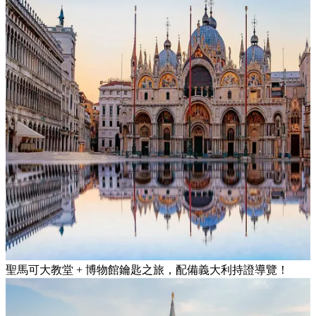
聖馬可大教堂 + 博物館鑰匙之旅，配備義大利持證導覽！