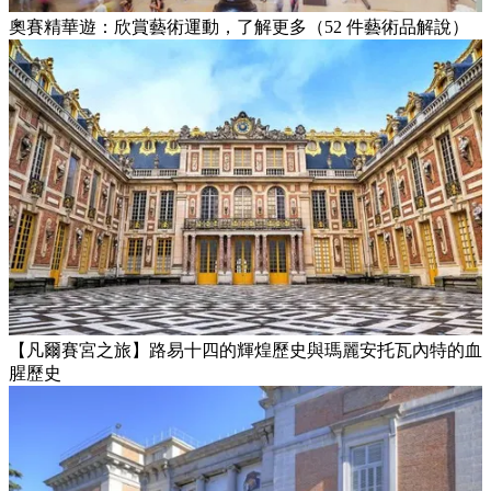
奧賽精華遊：欣賞藝術運動，了解更多（52 件藝術品解說）
【凡爾賽宮之旅】路易十四的輝煌歷史與瑪麗安托瓦內特的血
腥歷史