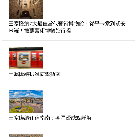
巴塞隆納7大最佳當代藝術博物館：從畢卡索到胡安
米羅！推薦藝術博物館行程
巴塞隆納扒竊防禦指南
巴塞隆納住宿指南：各區優缺點詳解