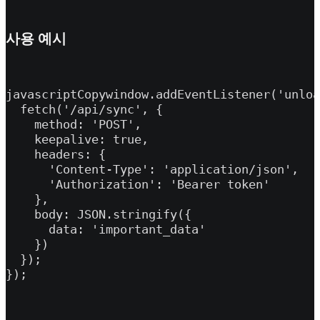
사용 예시
javascriptCopywindow.addEventListener('unloa
  fetch('/api/sync', {

    method: 'POST',

    keepalive: true,

    headers: {

      'Content-Type': 'application/json',

      'Authorization': 'Bearer token'

    },

    body: JSON.stringify({

      data: 'important_data'

    })

  });

});