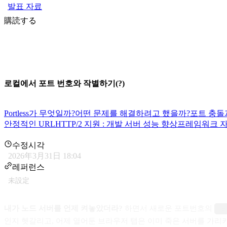
발표 자료
購読する
로컬에서 포트 번호와 작별하기(?)
Portless가 무엇일까?
어떤 문제를 해결하려고 했을까?
포트 충돌
안정적인 URL
HTTP/2 지원 : 개발 서버 성능 향상
프레임워크 자
수정시각
2026年3月31日 18:04
레퍼런스
未設定
내가 노드 서버를 언제 켜놓았더라?
하면서 새로운 포트번호의
lo
인지 헷갈리고, 어제 열어둔 브라우저 탭은 이미 죽은 서버를 가리