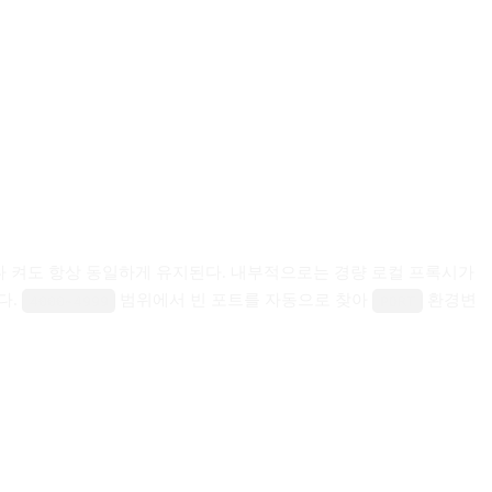
 껐다 켜도 항상 동일하게 유지된다. 내부적으로는 경량 로컬 프록시가
다.
범위에서 빈 포트를 자동으로 찾아
환경변
4000~4999
PORT