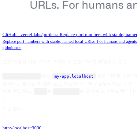
GitHub - vercel-labs/portless: Replace port numbers with stable, nam
Replace port numbers with stable, named local URLs. For humans and agents. 
github.com
포트 번호를 이름 기반의 안정적인 로컬 URL로 바꿔주는 도구
대신
같은 URL로 앱에 
localhost:3000
my-app.localhost
동작하는 방식인데, 실제 앱은 여전히 포트에 바인딩되지만 그 포트를 
수로 주입하고,
는
로 설정해 IPv4 루프백에 
HOST
127.0.0.1
•
기존 방식
◦
http://localhost:3000