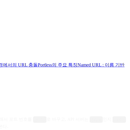
e 환경에서의 URL 충돌
Portless의 주요 특징
Named URL : 이름 기반
그래서 포트 번호를
로 바꾸고, API 서버는
인지
3001
8080
3001
본다.