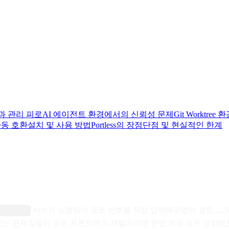
과 관리 피로
AI 에이전트 환경에서의 신뢰성 문제
Git Worktre
동 호환
설치 및 사용 방법
Portless의 장점
단점 및 현실적인 한계
서버가 실행되어 포트 번호를 직접 입력해주었던 경험.. 
calhost
키는 문제점들이 모든 프론트엔드 개발자라면 한번 쯔음 모두 경험해