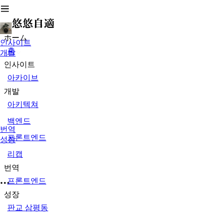
ホーム
인사이트
홈
개발
인사이트
아카이브
개발
아키텍쳐
백엔드
번역
프론트엔드
성장
리캡
번역
프론트엔드
성장
판교 삼평동