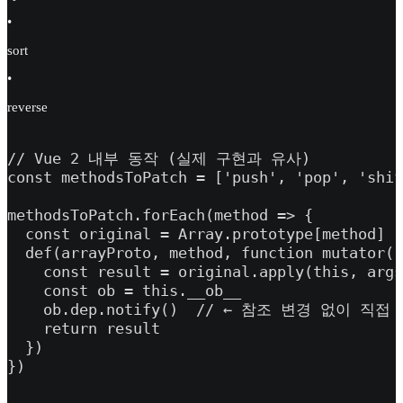
•
sort
•
reverse
// Vue 2 내부 동작 (실제 구현과 유사)

const methodsToPatch = ['push', 'pop', 'shif
methodsToPatch.forEach(method => {

  const original = Array.prototype[method]

  def(arrayProto, method, function mutator(.
    const result = original.apply(this, args
    const ob = this.__ob__

    ob.dep.notify()  // ← 참조 변경 없이 직접 
    return result

  })

})