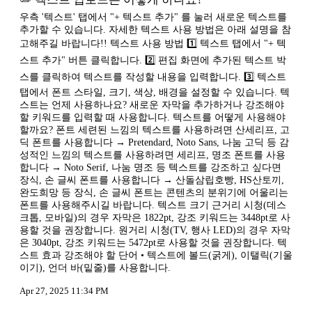
우측 '텍스트' 탭에서 "+ 텍스트 추가" 를 눌러 새로운 텍스트를
추가할 수 있습니다. 자세한 텍스트 사용 방법은 아래 설명을 참
고해주길 바랍니다!! 텍스트 사용 방법 1️⃣ 텍스트 탭에서 "+ 텍
스트 추가" 버튼 클릭합니다. 2️⃣ 편집 화면에 추가된 텍스트 박
스를 클릭하여 텍스트를 작성할 내용을 입력합니다. 3️⃣ 텍스트
탭에서 폰트 스타일, 크기, 색상, 배경을 설정할 수 있습니다. 텍
스트는 언제 사용하나요? 새로운 자막을 추가하거나 강조해야
할 키워드를 입력할 때 사용합니다. 텍스트를 어떻게 사용해야
할까요? 폰트 세련된 느낌의 텍스트를 사용하려면 산세리프, 고
딕 폰트를 사용합니다 → Pretendard, Noto Sans, 나눔 고딕 등 감
성적인 느낌의 텍스트를 사용하려면 세리프, 명조 폰트를 사용
합니다 → Noto Serif, 나눔 명조 등 텍스트를 강조하고 싶다면
장식, 손 글씨 폰트를 사용합니다 → 산돌삼립호빵, HS산토끼,
완도희망 등 장식, 손 글씨 폰트는 콘텐츠의 분위기에 어울리는
폰트를 사용해주시길 바랍니다. 텍스트 크기 근거리 시청(데스
크톱, 모바일)의 경우 자막은 1822pt, 강조 키워드는 3448pt로 사
용할 것을 권장합니다. 원거리 시청(TV, 행사 LED)의 경우 자막
은 3040pt, 강조 키워드는 5472pt로 사용할 것을 권장합니다. 텍
스트 효과 강조해야 할 단어 • 텍스트에 볼드(굵게), 이탤릭(기울
이기), 언더 바(밑줄)를 사용합니다.
Apr 27, 2025 11:34 PM