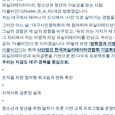
퍼실리테이터이자, 청소년과 청년의 가능성을 믿는 사람,
더블비인디(Double_B_in_D) 대표 방희영입니다.
저는 대구에서 태어나 이 도시에서 ‘시민’으로 살아가는 경험을
그러던 어느 날, ‘대구시민원탁회의’에 참여하며 퍼실리테이션
그날의 경험은 제 삶의 방향을 바꾸었고, ‘숙의’라는 가치가 제
그 자리에서 저는 이병덕 리딩 퍼실리테이터를 만났고, 우리는 
금의 ‘더블비인디’로 이어졌습니다. 어떻게 보면
‘방희영과 이병
더블비인디
는 현재
사단법인 한국퍼실리테이터연합회 기업회
퍼실리테이션과 숙의공론을 기반으로 한 다수의 프로젝트를 기
우리는 지금도 대구·경북을 중심으로,
•
조직을 위한 참여형 워크숍과 변화 촉진
•
지역사회 공론장 설계
•
청소년과 청년을 위한 말하기·토론 기반 교육 프로그램을 운영