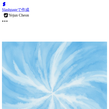
Slashpageで作成
Yejun Cheon