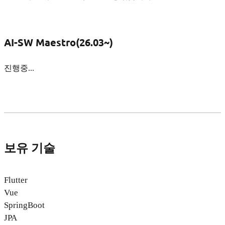
AI-SW Maestro(26.03~)
진행중...
보유 기술
Flutter
Vue
SpringBoot
JPA