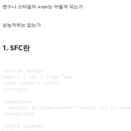
변수나 스타일의 scope는 어떻게 되는가
성능저하는 없는가
1. SFC란
<script setup>

import { ref } from 'vue'

const count = ref(0)

</script>

<template>

  <button @click="count++">Count is: {{ coun
</template>

<style scoped>
